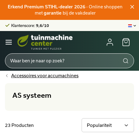
Officieel STIHL-verdeler
- Online shoppen
Erkend Premium STIHL-dealer 2026
Klantenscore:
9,6/10
met
bij de vakdealer
garantie
Grootste online aanbod
Officieel STIHL-verdeler
Klantenscore:
9,6/10
Accessoires voor accumachines
AS systeem
23 Producten