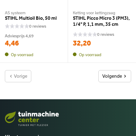
AS systeem
Ketting voor kettingzaag
STIHL Multioil Bio, 50 ml
STIHL Picco Micro 3 (PM3),
1/4" P, 1,1 mm, 35 cm
0 reviews
0 reviews
Adviesprijs
4,69
4,46
32,20
Op voorraad
Op voorraad
Vorige
Volgende