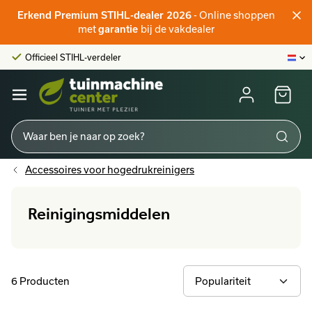
- Online shoppen
Erkend Premium STIHL-dealer 2026
Officieel STIHL-verdeler
met
bij de vakdealer
garantie
Klantenscore:
9,6/10
Grootste online aanbod
Officieel STIHL-verdeler
Klantenscore:
9,6/10
Accessoires voor hogedrukreinigers
Reinigingsmiddelen
6 Producten