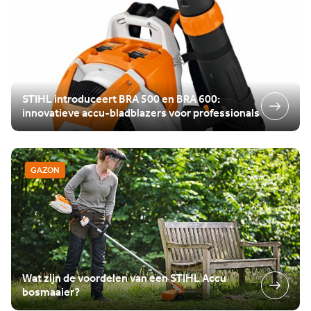
STIHL introduceert BRA 500 en BRA 600:
innovatieve accu-bladblazers voor professionals
GAZON
Wat zijn de voordelen van een STIHL Accu
bosmaaier?