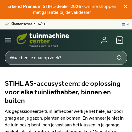
Officieel STIHL-verdeler
Erkend Premium STIHL-dealer 2026
- Online shoppen
Klantenscore:
9,6/10
met
garantie
bij de vakdealer
Grootste online aanbod
Officieel STIHL-verdeler
Klantenscore:
9,6/10
STIHL AS-accusysteem: de oplossing
voor elke tuinliefhebber, binnen en
buiten
Als gepassioneerde tuinliefhebber werk je het hele jaar door
graag aan je gazon, planten en bomen. En wanneer je niet in
de tuin bezig bent, ben je vast aan het klussen in je garage,
werkplaats of je auto aan het schoonmaken. Voor al deze