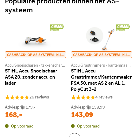
Populaire producten binnen het AS-
systeem
CASHBACK* OP AS SYSTEEM : KLIK HIER
CASHBACK* OP AS SYSTEEM : KLIK HIER
Accu Snoeischaren / takkenscharen / takkenzagen / snoeizagen
Accu Grastrimmers / kantenmaaiers / bosmaaiers
STIHL Accu Snoeischaar
STIHL Accu
ASA 20, zonder accu en
Grastrimmer/Kantenmaaier
lader
FSA 30, met AS 2 en AL 1,
PolyCut 3-2
26 reviews
4 reviews
Adviesprijs
179,-
Adviesprijs
158,99
168,-
143,09
Op voorraad
Op voorraad