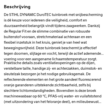
Beschrijving
De STIHL DYNAMIC DuroTEC tuinbroek met snijbescherming
is dé keuze voor iedereen die veiligheid, comfort en
duurzaamheid belangrijk vindt tijdens zaagwerken. Dankzij
de Regular Fit en de slimme combinatie van robuuste
buitenstof vooraan, stretchmateriaal achteraan en een
flexibel inzetstuk in het kruis, geniet je van heel wat
bewegingsvrijheid. Deze tuinbroek beschermt je effectief
tegen doornen, slijtage en vocht, terwijl de actief ademende
voering voor een aangename lichaamstemperatuur zorgt.
Praktische details zoals ventilatieopeningen op de dijen,
verstelbare taille, handige zij- en achterzakken, duimstok- en
sleutelzak bezorgen je het nodige gebruiksgemak. De
reflecterende elementen en het grote aandeel fluorescerend
oranje garanderen uitstekende zichtbaarheid, zelfs bij
slechtere lichtomstandigheden. Bovendien is deze broek
machinewasbaar op 60 °C, PFAS-vrij water- en vuilafstotend
(met uitzondering van het feloranje deel), en milieubewust
vervaardigd met gerecycleerd polyester. Voldoet aan