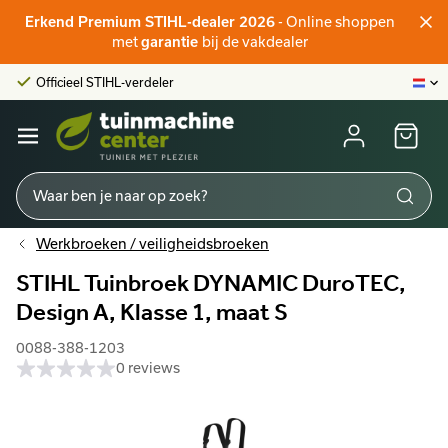
Officieel STIHL-verdeler
- Online shoppen
Erkend Premium STIHL-dealer 2026
Klantenscore:
9,6/10
met
bij de vakdealer
garantie
Grootste online aanbod
Officieel STIHL-verdeler
Klantenscore:
9,6/10
Werkbroeken / veiligheidsbroeken
STIHL Tuinbroek DYNAMIC DuroTEC,
Design A, Klasse 1, maat S
0088-388-1203
0 reviews