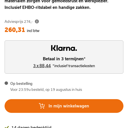
materialen zorgen voor gemoedsrust én werkplezier.
Inclusief EHBO-ritslabel en handige zakken.
Adviesprijs
274,-
260,31
incl btw
*
Betaal in 3 termijnen
3 x 88,44
*inclusief transactiekosten
Op bestelling
Voor 23:59u besteld, op 19 augustus in huis
In mijn winkelwagen
14 dagen bedenktijd