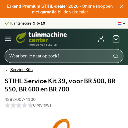
Officieel STIHL-verdeler
Erkend Premium STIHL-dealer 2026
- Online shoppen
Klantenscore:
9,6/10
met
garantie
bij de vakdealer
Grootste online aanbod
Officieel STIHL-verdeler
Klantenscore:
9,6/10
Service Kits
STIHL Service Kit 39, voor BR 500, BR
550, BR 600 en BR 700
4282-007-4100
0 reviews