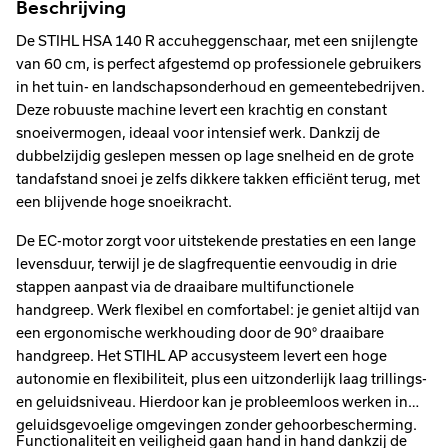
Beschrijving
De STIHL HSA 140 R accuheggenschaar, met een snijlengte
van 60 cm, is perfect afgestemd op professionele gebruikers
in het tuin- en landschapsonderhoud en gemeentebedrijven.
Deze robuuste machine levert een krachtig en constant
snoeivermogen, ideaal voor intensief werk. Dankzij de
dubbelzijdig geslepen messen op lage snelheid en de grote
tandafstand snoei je zelfs dikkere takken efficiënt terug, met
een blijvende hoge snoeikracht.
De EC-motor zorgt voor uitstekende prestaties en een lange
levensduur, terwijl je de slagfrequentie eenvoudig in drie
stappen aanpast via de draaibare multifunctionele
handgreep. Werk flexibel en comfortabel: je geniet altijd van
een ergonomische werkhouding door de 90° draaibare
handgreep. Het STIHL AP accusysteem levert een hoge
autonomie en flexibiliteit, plus een uitzonderlijk laag trillings-
en geluidsniveau. Hierdoor kan je probleemloos werken in
geluidsgevoelige omgevingen zonder gehoorbescherming.
Functionaliteit en veiligheid gaan hand in hand dankzij de