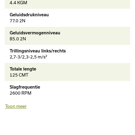
4.4 KGM
Geluidsdrukniveau
77.0 2N
Geluidsvermogenniveau
85.0 2N
Trillingsniveau links/rechts
2,7-3/2,3-2,5 m/s²
Totale lengte
125 CMT
Slagfrequentie
2600 RPM
Slagfrequentie fase 2
Toon meer
3000 RPM
Slagfrequentie fase 3
3400 RPM