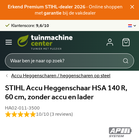
Officieel STIHL-verdeler
- Online shoppen
Erkend Premium STIHL-dealer 2026
Klantenscore:
9,6/10
met
bij de vakdealer
garantie
Grootste online aanbod
Officieel STIHL-verdeler
Klantenscore:
9,6/10
Accu Heggenscharen / heggenscharen op steel
STIHL Accu Heggenschaar HSA 140 R,
60 cm, zonder accu en lader
HA02-011-3500
10/10 (3 reviews)