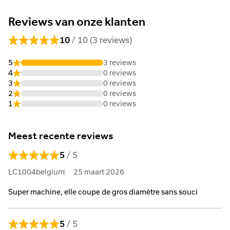
2.0 2N
Reviews van onze klanten
K-waarde (geluidsvermogensniveau)
2.0 2N
/ 10 (3 reviews)
10
Gewicht apparaat
5
3 reviews
4.4 KGM
4
0 reviews
3
0 reviews
Min. werktijd batterij AP 100
2
0 reviews
60 MIN
1
0 reviews
Max. werktijd batterij AP 100
80 MIN
Meest recente reviews
Min. werktijd batterij AP 200
/ 5
5
100 MIN
LC1004belgium
25 maart 2026
Max. werktijd batterij AP 200
150 MIN
Super machine, elle coupe de gros diamètre sans souci
Min. werktijd batterij AP 200 S
100 MIN
/ 5
5