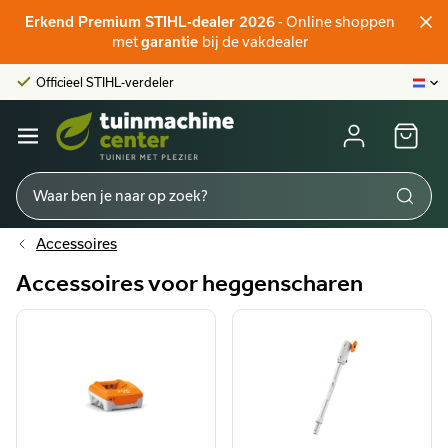
- Online shoppen
Erkend Premium STIHL-dealer 2026
Officieel STIHL-verdeler
met
bij de vakdealer
garantie
Klantenscore:
9,6/10
Grootste online aanbod
Officieel STIHL-verdeler
Klantenscore:
9,6/10
Accessoires
Accessoires voor heggenscharen