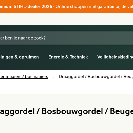
- Online shoppen met
bij de v
emium STIHL-dealer 2026
garantie
inigen & opruimen
Energie & Techniek
Veiligheidskledin
tenmaaiers / bosmaaiers
Draaggordel / Bosbouwgordel / Beug
aggordel / Bosbouwgordel / Beuge