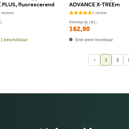
PLUS, fluorescerend
ADVANCE X-TREEm
 reviews
1 review
,-
Adviesprijs
181,-
162,90
1 beschikbaar
Snel weer leverbaar
2
1