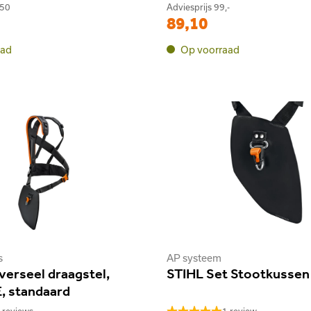
,50
Adviesprijs
99,-
89,10
aad
Op voorraad
s
AP systeem
verseel draagstel,
STIHL Set Stootkussen
 standaard