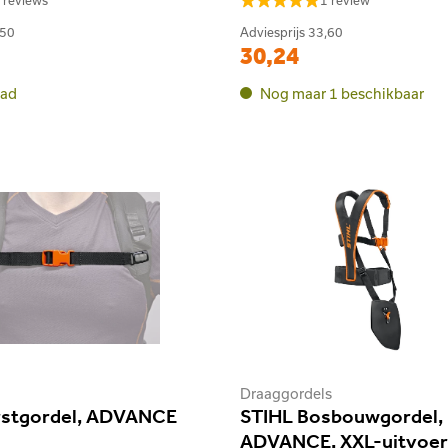
 reviews
1 review
,50
Adviesprijs
33,60
30,24
aad
Nog maar 1 beschikbaar
Draaggordels
rstgordel, ADVANCE
STIHL Bosbouwgordel,
ADVANCE, XXL-uitvoer