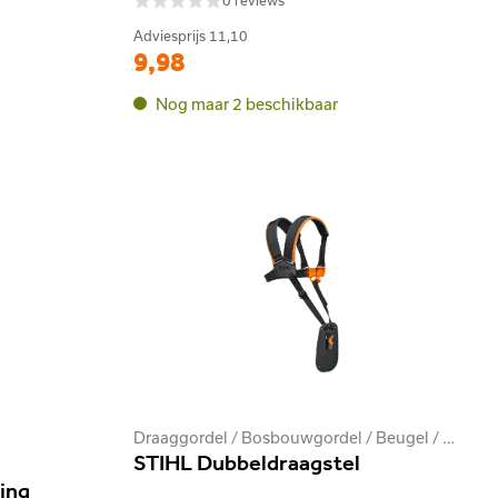
0 reviews
Adviesprijs
11,10
9,98
Nog maar 2 beschikbaar
Draaggordel / Bosbouwgordel / Beugel / Stootkussen
STIHL Dubbeldraagstel
ing