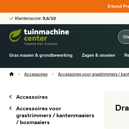
Klantenscore:
9,6/10
Erkend Pr
Grootste online aanbod
Officieel STIHL-verdeler
Klantenscore:
9,6/10
Gras maaien & grondbewerking
Zagen & snoeien
Re
Accessoires
Accessoires voor grastrimmers / kan
Accessoires
Dra
Accessoires voor
grastrimmers / kantenmaaiers
/ bosmaaiers