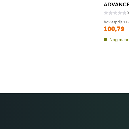
ADVANCE 
0
Adviesprijs
112
100,79
Nog maar 