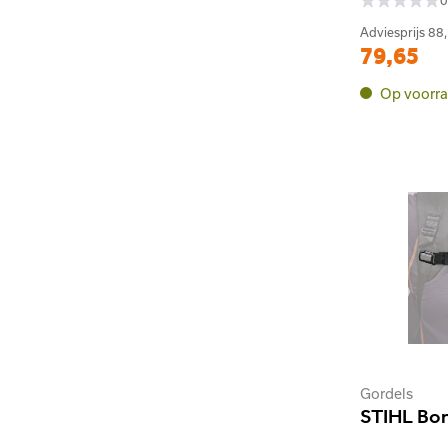
0
Adviesprijs
88
79,65
Op voorr
Gordels
STIHL Bo