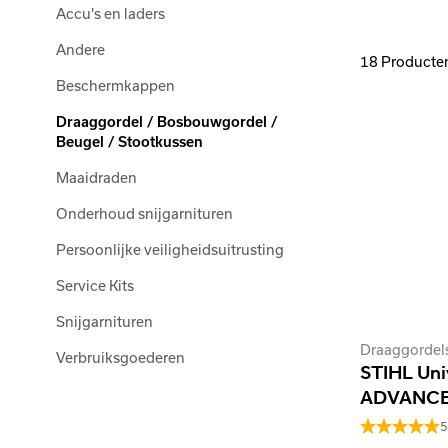
Accu's en laders
Andere
18 Producte
Beschermkappen
Draaggordel / Bosbouwgordel /
Beugel / Stootkussen
Maaidraden
Onderhoud snijgarnituren
Persoonlijke veiligheidsuitrusting
Service Kits
Snijgarnituren
Draaggordel
Verbruiksgoederen
STIHL Uni
ADVANCE
5