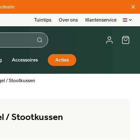
akdealer
Tuintips
Over ons
Klantenservice
g
Accessoires
Acties
el / Stootkussen
l / Stootkussen