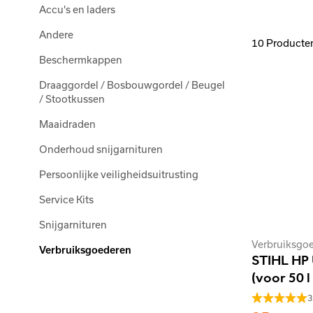
Accu's en laders
Andere
10 Producte
Beschermkappen
Draaggordel / Bosbouwgordel / Beugel
/ Stootkussen
Maaidraden
Onderhoud snijgarnituren
Persoonlijke veiligheidsuitrusting
Service Kits
Snijgarnituren
Verbruiksgo
Verbruiksgoederen
STIHL HP U
(voor 50 l
3