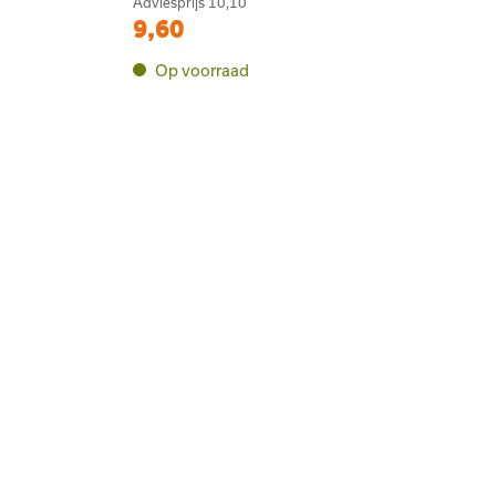
Adviesprijs
10,10
9,60
Op voorraad