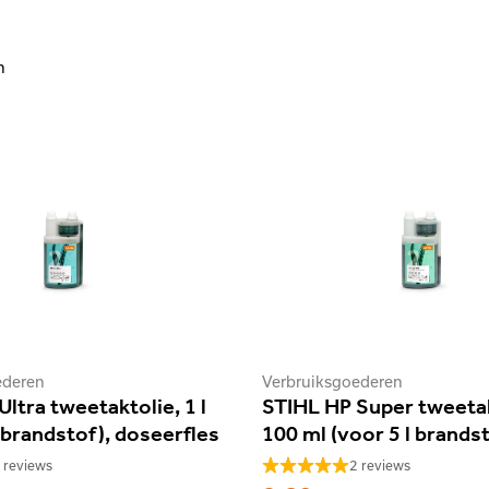
n
ederen
Verbruiksgoederen
ltra tweetaktolie, 1 l
STIHL HP Super tweetak
 brandstof), doseerfles
100 ml (voor 5 l brands
 reviews
2 reviews