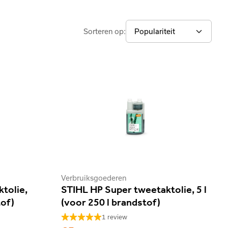
Sorteren op:
Verbruiksgoederen
tolie,
STIHL HP Super tweetaktolie, 5 l
tof)
(voor 250 l brandstof)
1 review