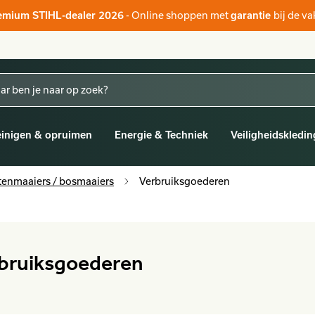
- Online shoppen met
bij de v
emium STIHL-dealer 2026
garantie
inigen & opruimen
Energie & Techniek
Veiligheidskledin
tenmaaiers / bosmaaiers
Verbruiksgoederen
bruiksgoederen