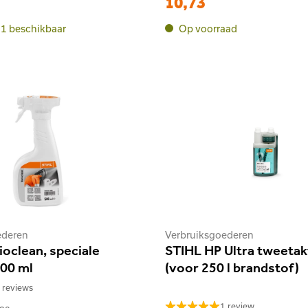
10,73
1 beschikbaar
Op voorraad
ederen
Verbruiksgoederen
ioclean, speciale
STIHL HP Ultra tweetakto
500 ml
(voor 250 l brandstof)
 reviews
1 review