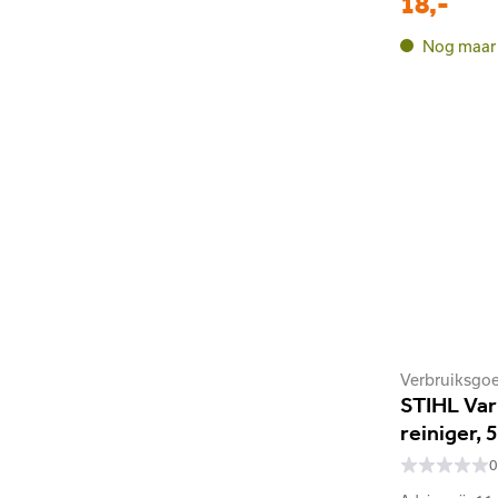
18,-
Nog maar 
Verbruiksgo
STIHL Var
reiniger, 
0