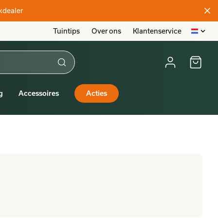
akdealer
Tuintips
Over ons
Klantenservice
g
Accessoires
Acties