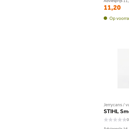
Adviesprijs
11
11,20
Op voorr
Jerrycans / 
STIHL Sm
0
Adviesprijs
16