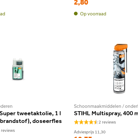
2,80
aad
Op voorraad
ederen
Super tweetaktolie, 1 l
STIHL Multispray, 400 
 brandstof), doseerfles
2 reviews
 reviews
Adviesprijs
11,30