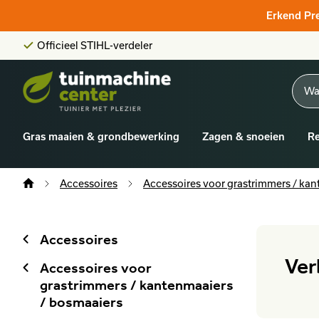
Klantenscore:
9,6/10
Erkend Pr
Grootste online aanbod
Officieel STIHL-verdeler
Klantenscore:
9,6/10
Gras maaien & grondbewerking
Zagen & snoeien
Re
Accessoires
Accessoires voor grastrimmers / kan
Accessoires
Ver
Accessoires voor
grastrimmers / kantenmaaiers
/ bosmaaiers