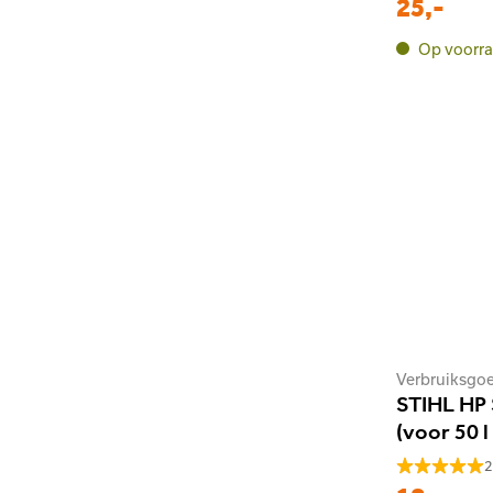
25,-
Op voorr
Verbruiksgo
STIHL HP 
(voor 50 l
2