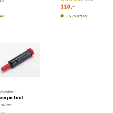
,80
110,-
aad
Op voorraad
vulsystemen
eerpistool
 reviews
,20