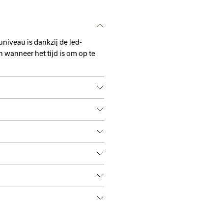
(geluidsver
Gewicht app
niveau is dankzij de led-
Max. werktij
2
 wanneer het tijd is om op te
Gewicht appa
IP-bescherm
Max. autono
Apparaatlen