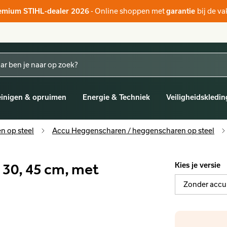
- Online shoppen met
bij de v
emium STIHL-dealer 2026
garantie
inigen & opruimen
Energie & Techniek
Veiligheidskledin
n op steel
Accu Heggenscharen / heggenscharen op steel
30, 45 cm, met
Kies je versie
Zonder accu 