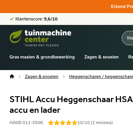
Klantenscore:
9,6/10
Erkend Pr
Grootste online aanbod
Officieel STIHL-verdeler
Klantenscore:
9,6/10
Gras maaien & grondbewerking
Zagen & snoeien
Re
Zagen & snoeien
Heggenscharen / heggenschare
STIHL Accu Heggenschaar HSA 
accu en lader
HA08-011-3506
10/10 (2 reviews)