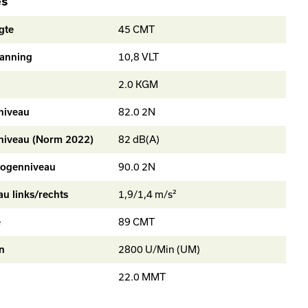
es
45 CMT
gte
10,8 VLT
anning
2.0 KGM
82.0 2N
niveau
82 dB(A)
niveau (Norm 2022)
90.0 2N
mogenniveau
1,9/1,4 m/s²
au links/rechts
89 CMT
e
2800 U/Min (UM)
n
22.0 MMT
AS 2
 accu