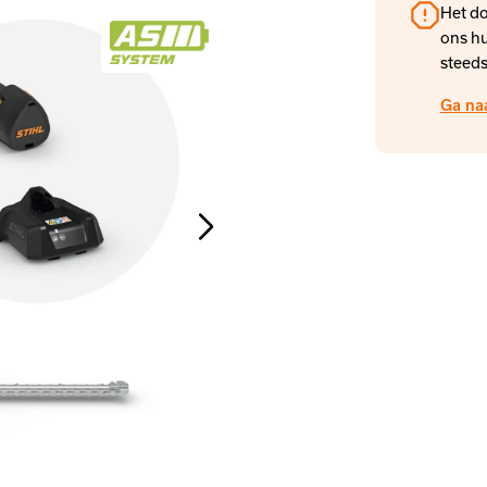
Het do
ons hu
steeds
Ga na