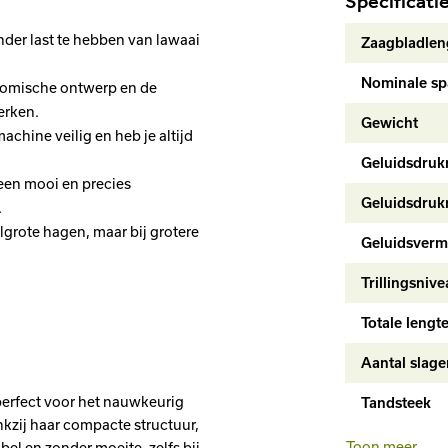
Specificati
onder last te hebben van lawaai
Zaagbladlen
Nominale sp
onomische ontwerp en de
erken.
Gewicht
chine veilig en heb je altijd
Geluidsdruk
een mooi en precies
Geluidsdruk
.
lgrote hagen, maar bij grotere
Geluidsver
Trillingsnive
Totale lengt
Aantal slage
perfect voor het nauwkeurig
Tandsteek
kzij haar compacte structuur,
Aanbevolen
Toon meer
l en zonder moeite, zelfs bij