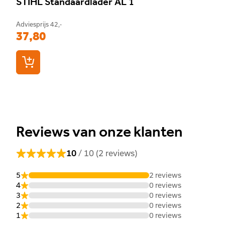
STIHL Standaardlader AL 1
Adviesprijs
42,-
37,80
Reviews van onze klanten
/ 10 (2 reviews)
10
5
2 reviews
4
0 reviews
3
0 reviews
2
0 reviews
1
0 reviews