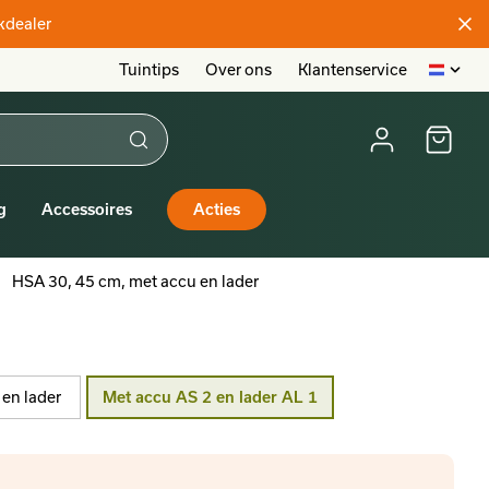
akdealer
Tuintips
Over ons
Klantenservice
g
Accessoires
Acties
HSA 30, 45 cm, met accu en lader
en lader
Met accu AS 2 en lader AL 1