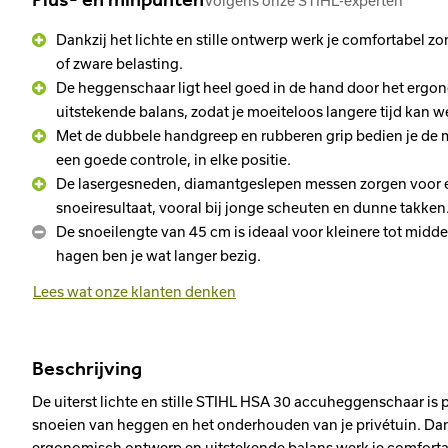
Volgens onze STIHL-experten
Dankzij het lichte en stille ontwerp werk je comfortabel z
of zware belasting.
De heggenschaar ligt heel goed in de hand door het erg
uitstekende balans, zodat je moeiteloos langere tijd kan w
Met de dubbele handgreep en rubberen grip bedien je de ma
een goede controle, in elke positie.
De lasergesneden, diamantgeslepen messen zorgen voor 
snoeiresultaat, vooral bij jonge scheuten en dunne takken
De snoeilengte van 45 cm is ideaal voor kleinere tot midde
hagen ben je wat langer bezig.
Lees wat onze klanten denken
Beschrijving
De uiterst lichte en stille STIHL HSA 30 accuheggenschaar is 
snoeien van heggen en het onderhouden van je privétuin. Dan
ergonomisch ontwerp en uitstekende balans werk je comfortabe