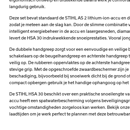
langdurig gebruik.
Deze set bevat standaard de STIHL AS 2 lithium-ion-accu en d
zodat je meteen aan de slag kan. Door de slimme combinatie v
intelligent energiebeheer in de accu en lasergesneden, dia
levert de HSA 30 indrukwekkende snoeiprestaties. Vooral jon
De dubbele handgreep zorgt voor een eenvoudige en veilige be
schakelaars op de beugelhandgreep en achterste handgreep te 
veilig op. De rubberen oppervlaktes op de achterste handgreep
stevige grip. Met de opgeschroefde zwaardbeschermer zijn j
beschadiging, bijvoorbeeld bij snoeiwerk dicht bij de grond o
compact opbergen gebruik je het handige ophangoog op het
De STIHL HSA 30 beschikt over een praktische snoeilengte va
accu heeft een spatwaterbescherming volgens beveiligingsgra
vochtige omstandigheden zorgeloos kan werken. Bekijk onze i
laadtijden om je werk perfect te plannen met deze betrouwb