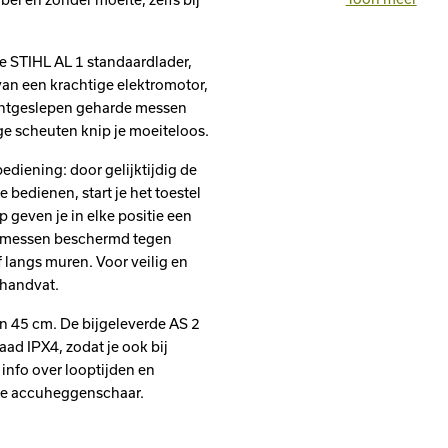
Accutechnol
e STIHL AL 1 standaardlader,
Autonomie 
an een krachtige elektromotor,
mantgeslepen geharde messen
Accusystee
ge scheuten knip je moeiteloos.
IP bescherm
diening: door gelijktijdig de
bedienen, start je het toestel
Vermogen
 geven je in elke positie een
Opgenomen
e messen beschermd tegen
f langs muren. Voor veilig en
Slagfrequent
 handvat.
Trillingswaa
n 45 cm. De bijgeleverde AS 2
ad IPX4, zodat je ook bij
Trillingswaa
nfo over looptijden en
are accuheggenschaar.
K-waarde (g
K-waarde